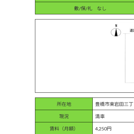
日
時
敷/保/礼 なし
:
所在地
豊橋市東岩田三丁
現況
満車
賃料（月額）
4,250円