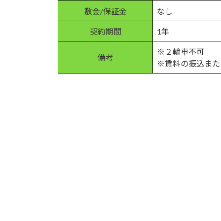
敷金/保証金
なし
契約期間
1年
※２輪車不可
備考
※賃料の振込また