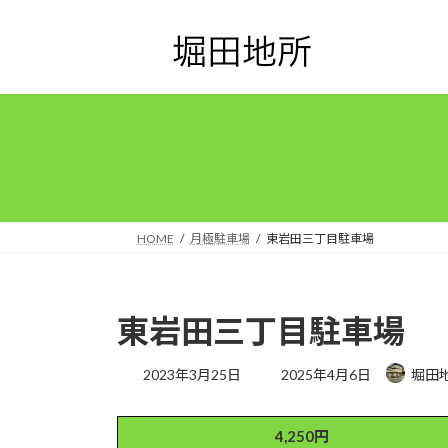
コ
ナ
ン
ビ
テ
ゲ
ン
ー
ツ
シ
へ
ョ
ス
ン
キ
に
ッ
移
プ
動
HOME
月極駐車場
東岩田三丁目駐車場
東岩田三丁目駐車場
最
2023年3月25日
2025年4月6日
堀田
終
更
新
4,250円