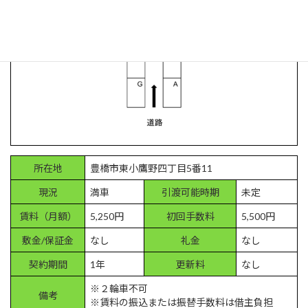
所在地
豊橋市東小鷹野四丁目5番11
現況
満車
引渡可能時期
未定
賃料（月額）
5,250円
初回手数料
5,500円
敷金/保証金
なし
礼金
なし
契約期間
1年
更新料
なし
※２輪車不可
備考
※賃料の振込または振替手数料は借主負担