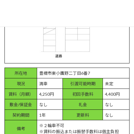
所在地
豊橋市東小鷹野二丁目6番7
現況
満車
引渡可能時期
未定
賃料（月額）
4,250円
初回手数料
4,400円
敷金/保証金
なし
礼金
なし
契約期間
1年
更新料
なし
※２輪車不可
備考
※賃料の振込または振替手数料は借主負担