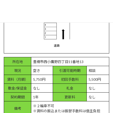
所在地
豊橋市西小鷹野四丁目11番地13
現況
空き
引渡可能時期
相談
賃料（月額）
5,750円
初回手数料
5,500円
敷金/保証金
なし
礼金
なし
契約期間
1年
更新料
なし
※２輪車不可
備考
※賃料の振込または振替手数料は借主負担